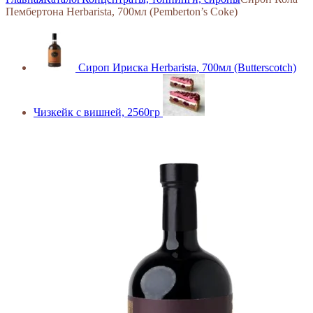
Пембертона Herbarista, 700мл (Pemberton’s Coke)
Сироп Ириска Herbarista, 700мл (Butterscotch)
Чизкейк с вишней, 2560гр