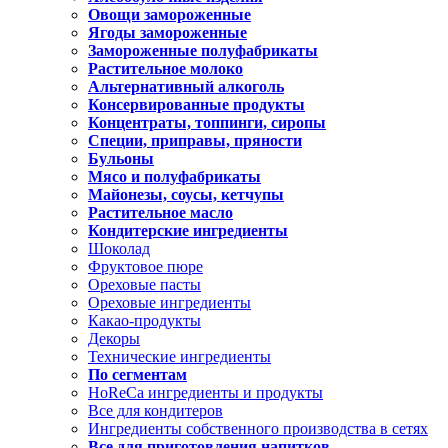
Овощи замороженные
Ягоды замороженные
Замороженные полуфабрикаты
Растительное молоко
Альтернативный алкоголь
Консервированные продукты
Концентраты, топпинги, сиропы
Специи, приправы, пряности
Бульоны
Мясо и полуфабрикаты
Майонезы, соусы, кетчупы
Растительное масло
Кондитерские ингредиенты
Шоколад
Фруктовое пюре
Ореховые пасты
Ореховые ингредиенты
Какао-продукты
Декоры
Технические ингредиенты
По сегментам
HoReCa ингредиенты и продукты
Все для кондитеров
Ингредиенты собственного производства в сетях
Все для приготовления напитков