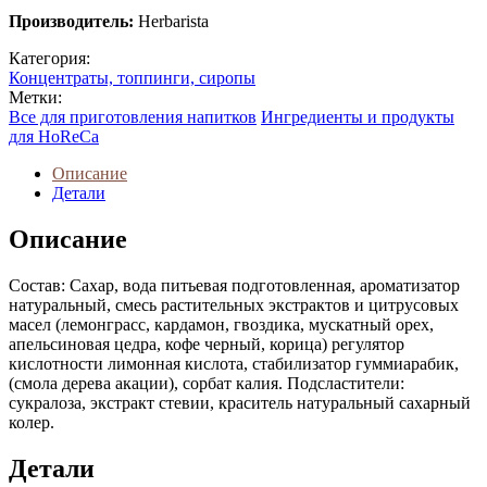
Производитель:
Herbarista
Категория:
Концентраты, топпинги, сиропы
Метки:
Все для приготовления напитков
Ингредиенты и продукты
для HoReCa
Описание
Детали
Описание
Состав: Cахар, вода питьевая подготовленная, ароматизатор
натуральный, смесь растительных экстрактов и цитрусовых
масел (лемонграсс, кардамон, гвоздика, мускатный орех,
апельсиновая цедра, кофе черный, корица) регулятор
кислотности лимонная кислота, стабилизатор гуммиарабик,
(смола дерева акации), сорбат калия. Подсластители:
сукралоза, экстракт стевии, краситель натуральный сахарный
колер.
Детали