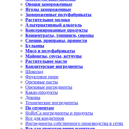
Овощи замороженные
Ягоды замороженные
Замороженные полуфабрикаты
Растительное молоко
Альтернативный алкоголь
Консервированные продукты
Концентраты, топпинги, сиропы
Специи, приправы, пряности
Бульоны
Мясо и полуфабрикаты
Майонезы, соусы, кетчупы
Растительное масло
Кондитерские ингредиенты
Шоколад
Фруктовое пюре
Ореховые пасты
Ореховые ингредиенты
Какао-продукты
Декоры
Технические ингредиенты
По сегментам
HoReCa ингредиенты и продукты
Все для кондитеров
Ингредиенты собственного производства в сетях
Все для приготовления напитков