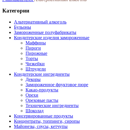
Категории
Альтернативный алкоголь
Бульоны
Замороженные полуфабрикаты
Кондитерские изделия замороженные
Маффины
Пироги
Пирожные
Торты
Чизкейки
Штрудели
Кондитерские ингредиенты
Декоры
Замороженное фруктовое пюре
Какао-продукты
Орехи
Ореховые пасты
Технические ингредиенты
Шоколад
Консервированные продукты
Концентраты, топпинги, сиропы
Майонезы, соусы, кетчупы