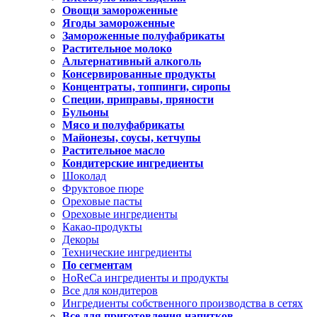
Овощи замороженные
Ягоды замороженные
Замороженные полуфабрикаты
Растительное молоко
Альтернативный алкоголь
Консервированные продукты
Концентраты, топпинги, сиропы
Специи, приправы, пряности
Бульоны
Мясо и полуфабрикаты
Майонезы, соусы, кетчупы
Растительное масло
Кондитерские ингредиенты
Шоколад
Фруктовое пюре
Ореховые пасты
Ореховые ингредиенты
Какао-продукты
Декоры
Технические ингредиенты
По сегментам
HoReCa ингредиенты и продукты
Все для кондитеров
Ингредиенты собственного производства в сетях
Все для приготовления напитков