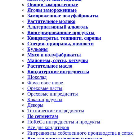
Овощи замороженные
Ягоды замороженные
Замороженные полуфабрикаты
Растительное молоко
Альтернативный алкоголь
Консервированные продукты
Концентраты, топпинги, сиропы
Специи, приправы, пряности
Бульоны
Мясо и полуфабрикаты
Майонезы, соусы, кетчупы
Растительное масло
Кондитерские ингредиенты
Шоколад
Фруктовое пюре
Ореховые пасты
Ореховые ингредиенты
Какао-продукты
Декоры
Технические ингредиенты
По сегментам
HoReCa ингредиенты и продукты
Все для кондитеров
Ингредиенты собственного производства в сетях
Все для приготовления напитков