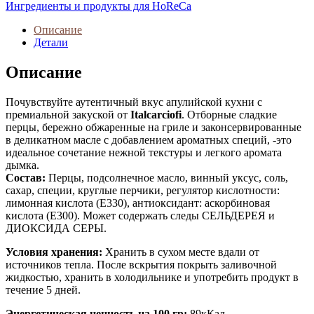
Ингредиенты и продукты для HoReCa
Описание
Детали
Описание
Почувствуйте аутентичный вкус апулийской кухни с
премиальной закуской от
Italcarciofi
. Отборные сладкие
перцы, бережно обжаренные на гриле и законсервированные
в деликатном масле с добавлением ароматных специй, -это
идеальное сочетание нежной текстуры и легкого аромата
дымка.
Состав:
Перцы, подсолнечное масло, винный уксус, соль,
сахар, специи, круглые перчики, регулятор кислотности:
лимонная кислота (Е330), антиоксидант: аскорбиновая
кислота (Е300). Может содержать следы СЕЛЬДЕРЕЯ и
ДИОКСИДА СЕРЫ.
Условия хранения:
Хранить в сухом месте вдали от
источников тепла. После вскрытия покрыть заливочной
жидкостью, хранить в холодильнике и употребить продукт в
течение 5 дней.
Энергетическая ценность на 100 гр:
89
кКал