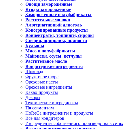
Овощи замороженные
Ягоды замороженные
Замороженные полуфабрикаты
Растительное молоко
Альтернативный алкоголь
Консервированные продукты
Концентраты, топпинги, сиропы
Специи, приправы, пряности
Бульоны
Мясо и полуфабрикаты
Майонезы, соусы, кетчупы
Растительное масло
Кондитерские ингредиенты
Шоколад
Фруктовое пюре
Ореховые пасты
Ореховые ингредиенты
Какао-продукты
Декоры
Технические ингредиенты
По сегментам
HoReCa ингредиенты и продукты
Все для кондитеров
Ингредиенты собственного производства в сетях
Все для приготовления напитков