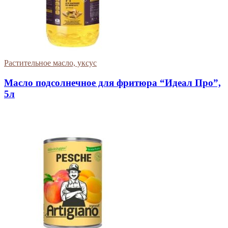
Растительное масло, уксус
Масло подсолнечное для фритюра “Идеал Про”,
5л