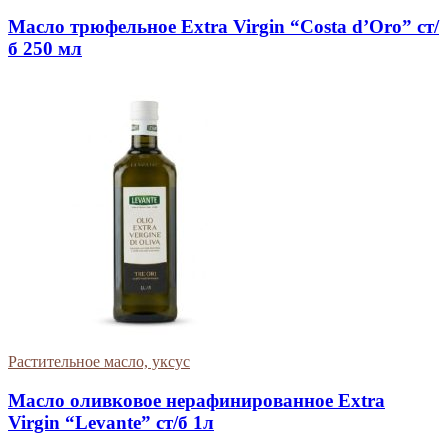
Масло трюфельное Extra Virgin “Costa d’Oro” ст/
б 250 мл
Растительное масло, уксус
Масло оливковое нерафинированное Extra
Virgin “Levante” ст/б 1л