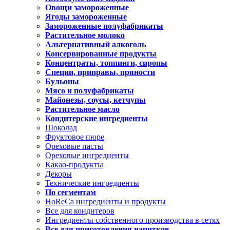
Овощи замороженные
Ягоды замороженные
Замороженные полуфабрикаты
Растительное молоко
Альтернативный алкоголь
Консервированные продукты
Концентраты, топпинги, сиропы
Специи, приправы, пряности
Бульоны
Мясо и полуфабрикаты
Майонезы, соусы, кетчупы
Растительное масло
Кондитерские ингредиенты
Шоколад
Фруктовое пюре
Ореховые пасты
Ореховые ингредиенты
Какао-продукты
Декоры
Технические ингредиенты
По сегментам
HoReCa ингредиенты и продукты
Все для кондитеров
Ингредиенты собственного производства в сетях
Все для приготовления напитков