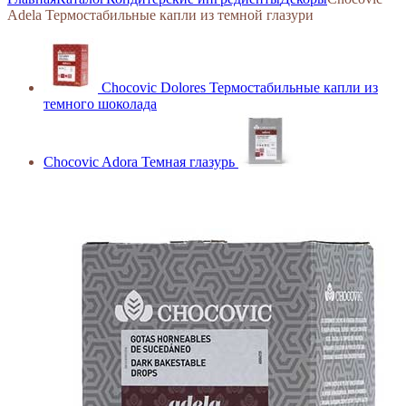
Adela Термостабильные капли из темной глазури
Chocovic Dolores Термостабильные капли из
темного шоколада
Chocovic Adora Темная глазурь