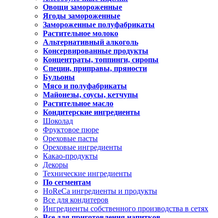
Овощи замороженные
Ягоды замороженные
Замороженные полуфабрикаты
Растительное молоко
Альтернативный алкоголь
Консервированные продукты
Концентраты, топпинги, сиропы
Специи, приправы, пряности
Бульоны
Мясо и полуфабрикаты
Майонезы, соусы, кетчупы
Растительное масло
Кондитерские ингредиенты
Шоколад
Фруктовое пюре
Ореховые пасты
Ореховые ингредиенты
Какао-продукты
Декоры
Технические ингредиенты
По сегментам
HoReCa ингредиенты и продукты
Все для кондитеров
Ингредиенты собственного производства в сетях
Все для приготовления напитков