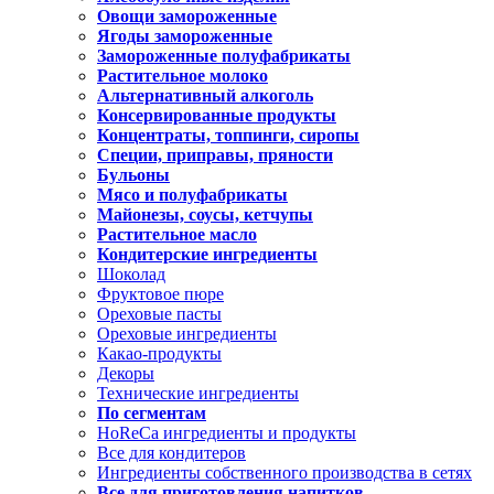
Овощи замороженные
Ягоды замороженные
Замороженные полуфабрикаты
Растительное молоко
Альтернативный алкоголь
Консервированные продукты
Концентраты, топпинги, сиропы
Специи, приправы, пряности
Бульоны
Мясо и полуфабрикаты
Майонезы, соусы, кетчупы
Растительное масло
Кондитерские ингредиенты
Шоколад
Фруктовое пюре
Ореховые пасты
Ореховые ингредиенты
Какао-продукты
Декоры
Технические ингредиенты
По сегментам
HoReCa ингредиенты и продукты
Все для кондитеров
Ингредиенты собственного производства в сетях
Все для приготовления напитков