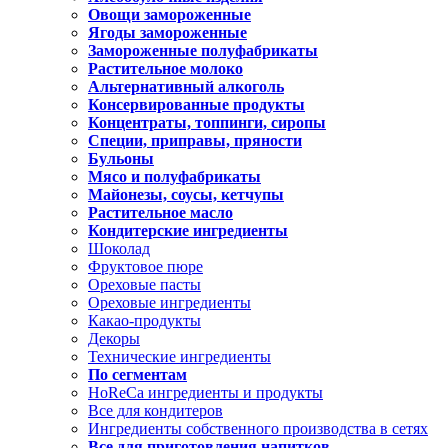
Овощи замороженные
Ягоды замороженные
Замороженные полуфабрикаты
Растительное молоко
Альтернативный алкоголь
Консервированные продукты
Концентраты, топпинги, сиропы
Специи, приправы, пряности
Бульоны
Мясо и полуфабрикаты
Майонезы, соусы, кетчупы
Растительное масло
Кондитерские ингредиенты
Шоколад
Фруктовое пюре
Ореховые пасты
Ореховые ингредиенты
Какао-продукты
Декоры
Технические ингредиенты
По сегментам
HoReCa ингредиенты и продукты
Все для кондитеров
Ингредиенты собственного производства в сетях
Все для приготовления напитков